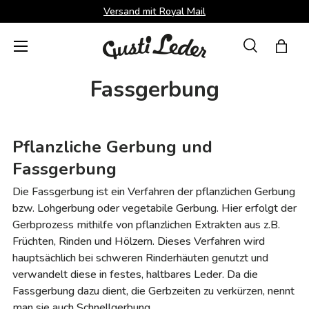
Versand mit Royal Mail
Direkt zum Inhalt
Menü
Suche
Einka
Suchen
Suchen
Fassgerbung
Pflanzliche Gerbung und
Fassgerbung
Die Fassgerbung ist ein Verfahren der pflanzlichen Gerbung
bzw. Lohgerbung oder vegetabile Gerbung. Hier erfolgt der
Gerbprozess mithilfe von pflanzlichen Extrakten aus z.B.
Früchten, Rinden und Hölzern. Dieses Verfahren wird
hauptsächlich bei schweren Rinderhäuten genutzt und
verwandelt diese in festes, haltbares Leder. Da die
Fassgerbung dazu dient, die Gerbzeiten zu verkürzen, nennt
man sie auch Schnellgerbung.